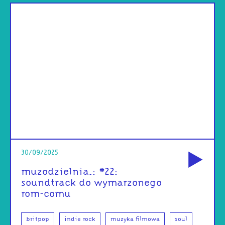
od
30/09/2025
muzodzielnia.: #22:
soundtrack do wymarzonego
rom-comu
britpop
indie rock
muzyka filmowa
soul