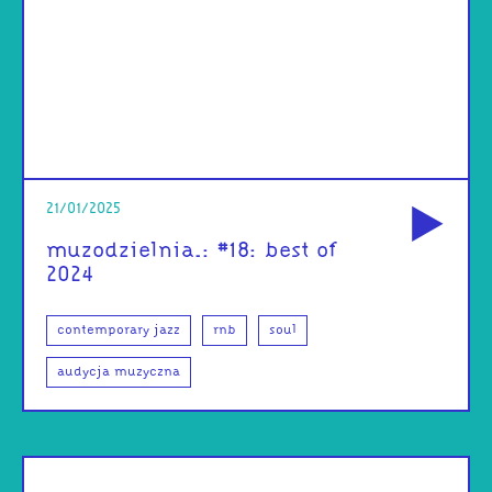
od
21/01/2025
muzodzielnia.: #18: best of
2024
contemporary jazz
rnb
soul
audycja muzyczna