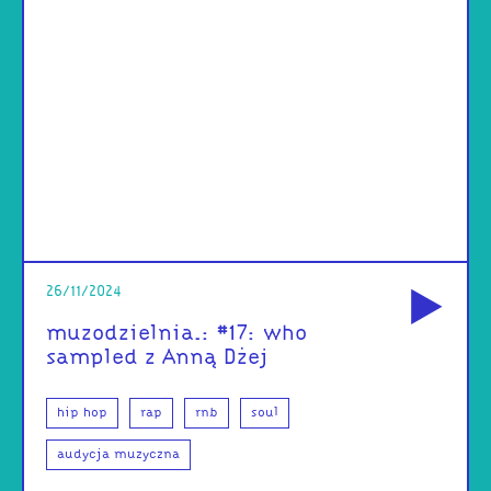
od
26/11/2024
muzodzielnia.: #17: who
sampled z Anną Dżej
hip hop
rap
rnb
soul
audycja muzyczna