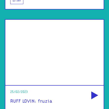
DJ set
od
25/02/2023
RUFF LOVIN: fruzia