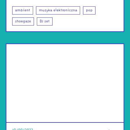
ambient
muzyka elektroniczna
pop
shoegaze
DJ set
od