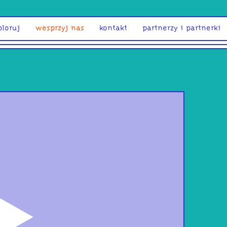
ploruj
wesprzyj nas
kontakt
partnerzy i partnerki
odtwórz
RUFF