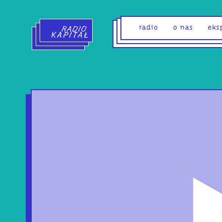
Radio Kapitał - strona główna
radio
o nas
eks