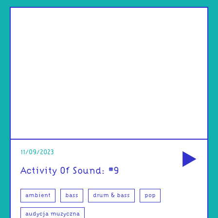
od
11/09/2023
Activity Of Sound: #9
ambient
bass
drum & bass
pop
audycja muzyczna