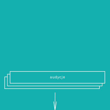
zasilała katalogi takich wytwórni jak Hush
Hush z Seattle, hiszpańskie NuNorthernSoul
czy polskie Father Son Records And Tapes.
W swoich produkcjach i setach –
niezależnie od stylu i gatunku – stawia
przede wszystkim na emocjonalność.
audycje