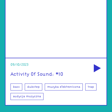
od
09/10/2023
Activity Of Sound: #10
bass
dubstep
muzyka elektroniczna
trap
audycja muzyczna