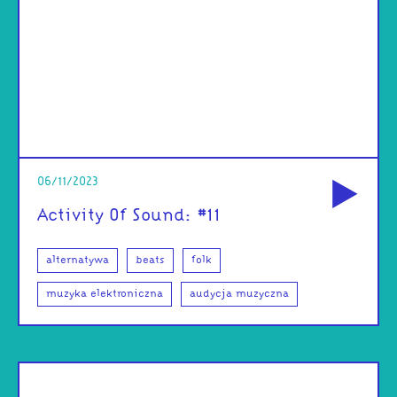
od
06/11/2023
Activity Of Sound: #11
alternatywa
beats
folk
muzyka elektroniczna
audycja muzyczna