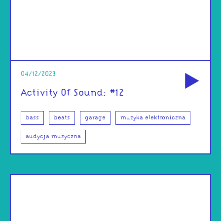
od
04/12/2023
Activity Of Sound: #12
bass
beats
garage
muzyka elektroniczna
audycja muzyczna