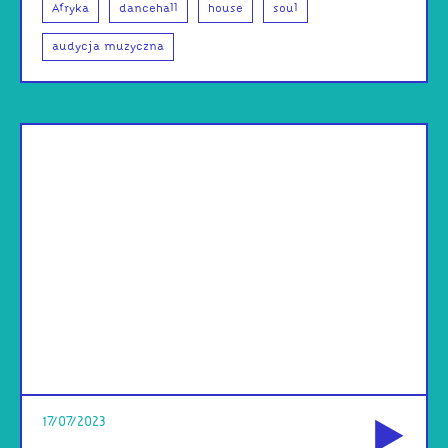
Afryka
dancehall
house
soul
audycja muzyczna
od
17/07/2023