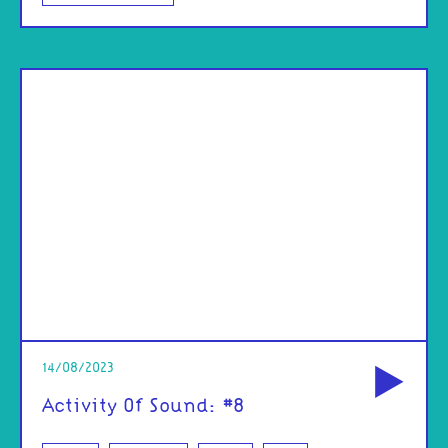
od
14/08/2023
Activity Of Sound: #8