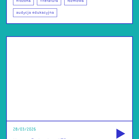
filozofia
literatura
rozmowa
audycja edukacyjna
od
28/03/2026