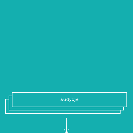
Piotr Rosół
Etyk, filozof społeczny, pracownik Akademii
Pedagogiki Specjalnej im. Marii
Grzegorzewskiej, autor książki „Hans Jonas
o etycznej odpowiedzialności nauki i
techniki”, lubi gry planszowe, rowery i
pociągi.
audycje