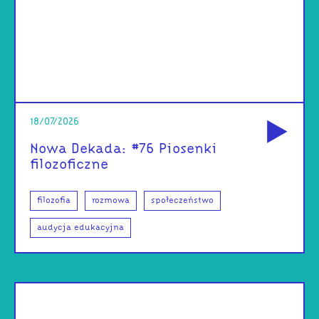
od
18/07/2026
Nowa Dekada: #76 Piosenki
filozoficzne
filozofia
rozmowa
społeczeństwo
audycja edukacyjna