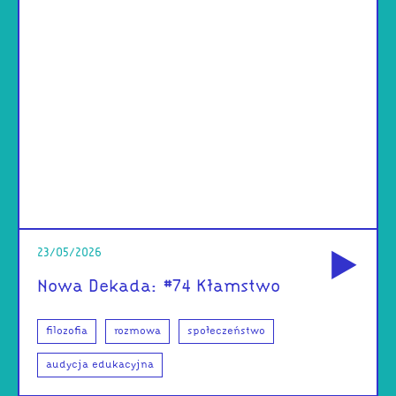
od
23/05/2026
Nowa Dekada: #74 Kłamstwo
filozofia
rozmowa
społeczeństwo
audycja edukacyjna