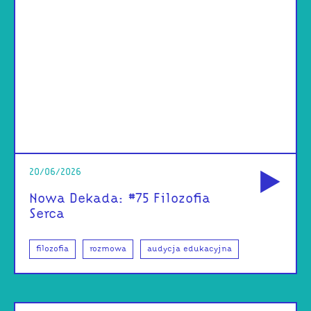
od
20/06/2026
Nowa Dekada: #75 Filozofia
Serca
filozofia
rozmowa
audycja edukacyjna