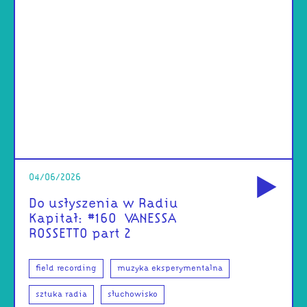
od
04/06/2026
Do usłyszenia w Radiu
Kapitał: #160 | VANESSA
ROSSETTO part 2
field recording
muzyka eksperymentalna
sztuka radia
słuchowisko