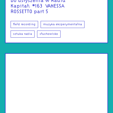
Do usłyszenia w Radiu
Kapitał: #163 | VANESSA
ROSSETTO part 5
field recording
muzyka eksperymentalna
sztuka radia
słuchowisko