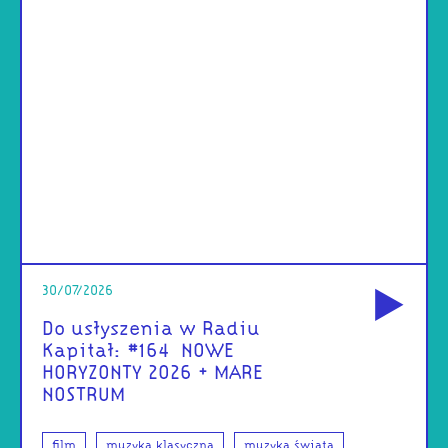
od
30/07/2026
Do usłyszenia w Radiu
Kapitał: #164 | NOWE
HORYZONTY 2026 + MARE
NOSTRUM
film
muzyka klasyczna
muzyka świata