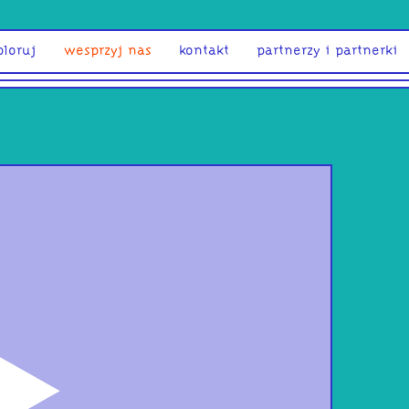
ploruj
wesprzyj nas
kontakt
partnerzy i partnerki
odtwórz
Rad
III: