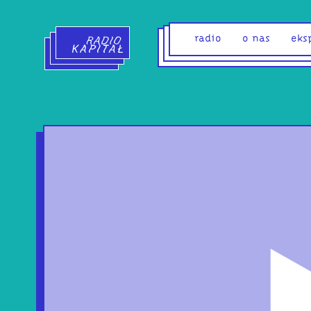
Radio Kapitał - strona główna
radio
o nas
eks