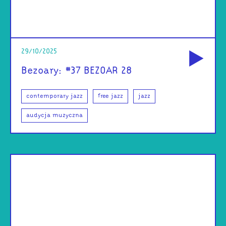
od
29/10/2025
Bezoary: #37 BEZOAR 28
contemporary jazz
free jazz
jazz
audycja muzyczna