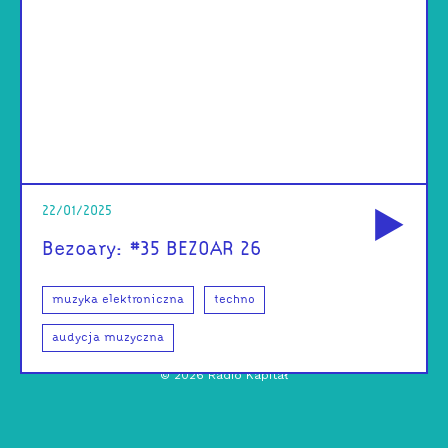
od
22/01/2025
Bezoary: #35 BEZOAR 26
muzyka elektroniczna
techno
audycja muzyczna
©
2026
Radio Kapitał