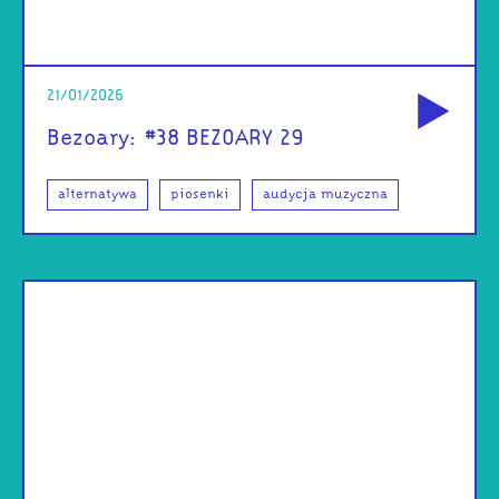
od
21/01/2026
Bezoary: #38 BEZOARY 29
alternatywa
piosenki
audycja muzyczna