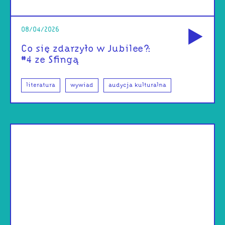
od
08/04/2026
Co się zdarzyło w Jubilee?:
#4 ze Sfingą
literatura
wywiad
audycja kulturalna