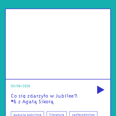
od
03/06/2026
Co się zdarzyło w Jubilee?:
#6 z Agatą Sikorą
audycja gościnna
literatura
społeczeństwo