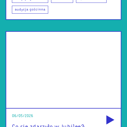
audycja gościnna
od
06/05/2026
Co się zdarzyło w Jubilee?: