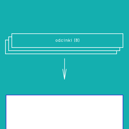
literaturę – czułe i krytyczne zarazem.
odcinki (8)