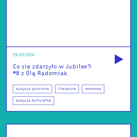
od
29/07/2026
Co się zdarzyło w Jubilee?:
#8 z Olą Radomiak
audycja gościnna
literatura
rozmowa
audycja kulturalna