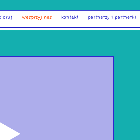
ploruj
wesprzyj nas
kontakt
partnerzy i partnerki
odtwórz
Dob
Pass