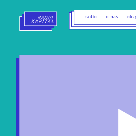
Radio Kapitał - strona główna
radio
o nas
eks