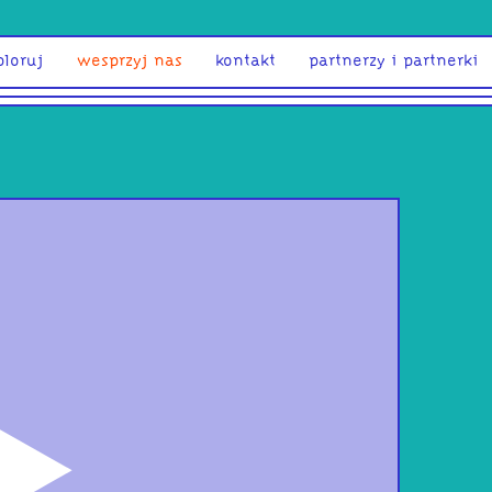
ploruj
wesprzyj nas
kontakt
partnerzy i partnerki
odtwórz
Hey
DZIE