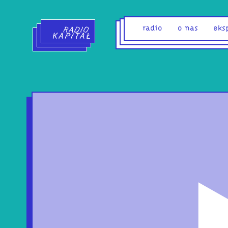
Radio Kapitał - strona główna
radio
o nas
eks