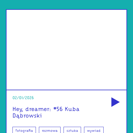
od
02/01/2026
Hey, dreamer: #56 Kuba
Dąbrowski
fotografia
rozmowa
sztuka
wywiad