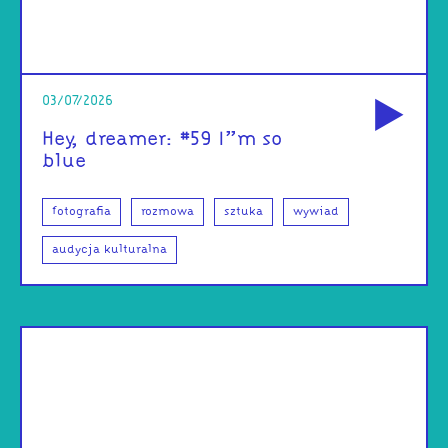
od
03/07/2026
Hey, dreamer: #59 I”m so
blue
fotografia
rozmowa
sztuka
wywiad
audycja kulturalna