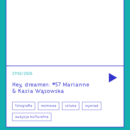
od
27/02/2026
Hey, dreamer: #57 Marianne
& Kasia Wąsowska
fotografia
rozmowa
sztuka
wywiad
audycja kulturalna