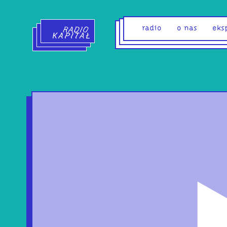
Radio Kapitał - strona główna
radio
o nas
eks