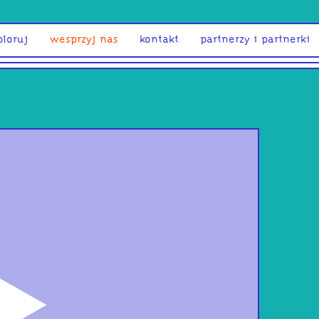
ploruj
wesprzyj nas
kontakt
partnerzy i partnerki
odtwórz
Jazg