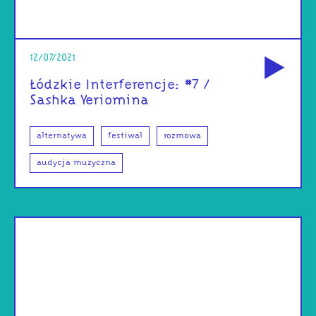
od
12/07/2021
Łódzkie Interferencje: #7 /
Sashka Yeriomina
alternatywa
festiwal
rozmowa
audycja muzyczna