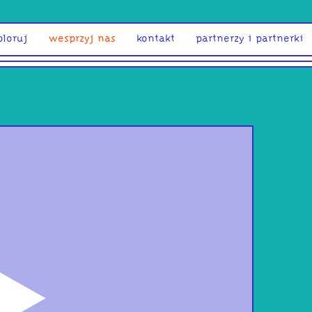
ploruj
wesprzyj nas
kontakt
partnerzy i partnerki
odtwórz
Mow
fak