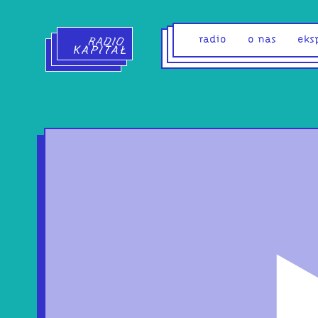
Radio Kapitał - strona główna
radio
o nas
eks