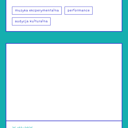
muzyka eksperymentalna
performance
audycja kulturalna
od