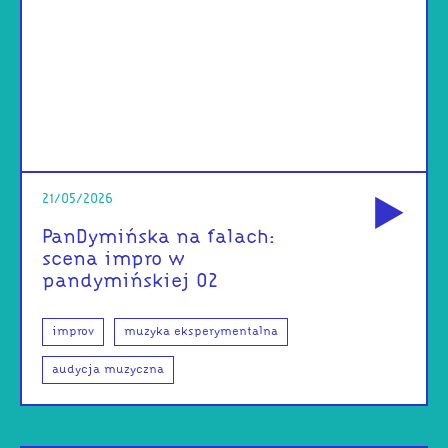
od
21/05/2026
PanDymińska na falach:
scena impro w
pandymińskiej 02
improv
muzyka eksperymentalna
audycja muzyczna