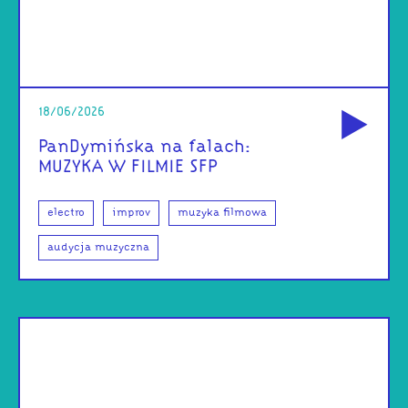
od
18/06/2026
PanDymińska na falach:
MUZYKA W FILMIE SFP
electro
improv
muzyka filmowa
audycja muzyczna