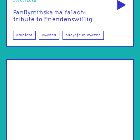
26/03/2026
PanDymińska na falach:
trIbute to Friendenswillig
ambient
wywiad
audycja muzyczna