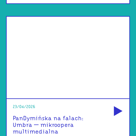
od
23/04/2026
PanDymińska na falach:
Umbra – mikroopera
multimedialna