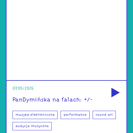
od
07/05/2026
PanDymińska na falach: +/-
muzyka elektroniczna
performance
sound art
audycja muzyczna