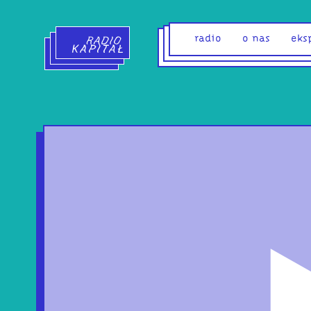
Radio Kapitał - strona główna
radio
o nas
eks