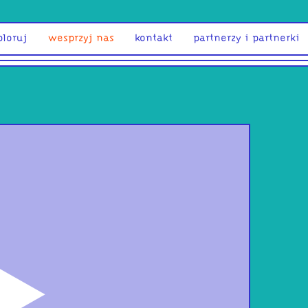
ploruj
wesprzyj nas
kontakt
partnerzy i partnerki
odtwórz
Pas
Grav