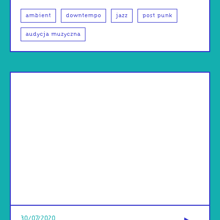
ambient
downtempo
jazz
post punk
audycja muzyczna
od
30/07/2020