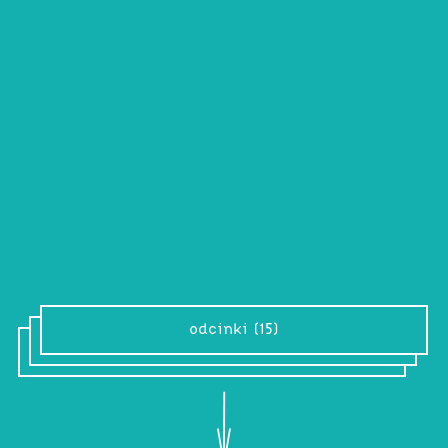
Pleśniawa
Pleśniawa
Muzyczka kojąca zmysły i pobudzająca
wyobraźnię.
Sugestia zarażenia się spoko
wirusem i zbudowania wspólnie domku.
Łyczek krystalicznej wody – mnóstwo
zdobytych minerałów.
odcinki (15)