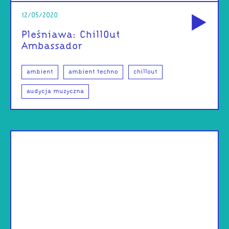
od
12/05/2020
Pleśniawa: ChillOut
Ambassador
ambient
ambient techno
chillout
audycja muzyczna