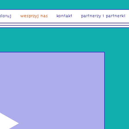
ploruj
wesprzyj nas
kontakt
partnerzy i partnerki
odtwórz
s ja