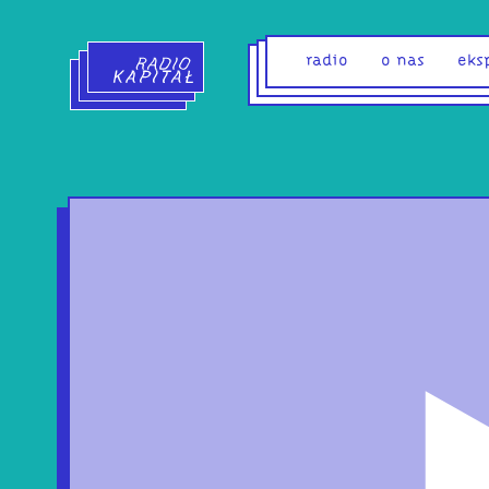
Radio Kapitał - strona główna
radio
o nas
eks