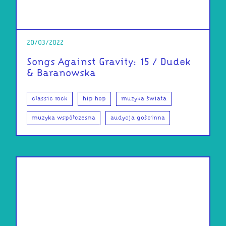
20/03/2022
Songs Against Gravity: 15 / Dudek
& Baranowska
classic rock
hip hop
muzyka świata
muzyka współczesna
audycja gościnna