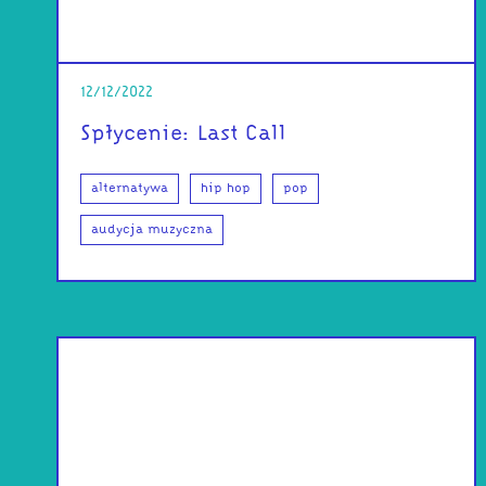
12/12/2022
Spłycenie: Last Call
alternatywa
hip hop
pop
audycja muzyczna