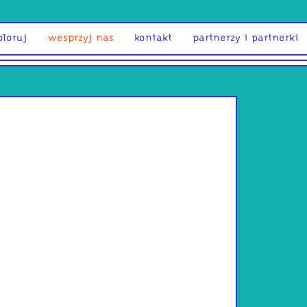
ploruj
wesprzyj nas
kontakt
partnerzy i partnerki
Bartek K