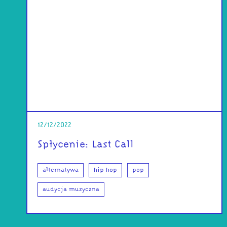
12/12/2022
Spłycenie: Last Call
alternatywa
hip hop
pop
audycja muzyczna