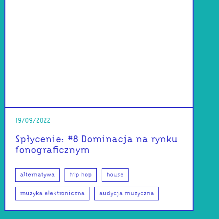
19/09/2022
Spłycenie: #8 Dominacja na rynku
fonograficznym
alternatywa
hip hop
house
muzyka elektroniczna
audycja muzyczna