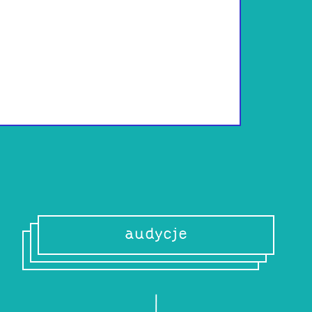
Jak miałem 5 lat
wiedziałem dlacze
Być może podobał
skazany na reper
bogaty). Po czasi
do celu działało
dowozić i to kons
audycje