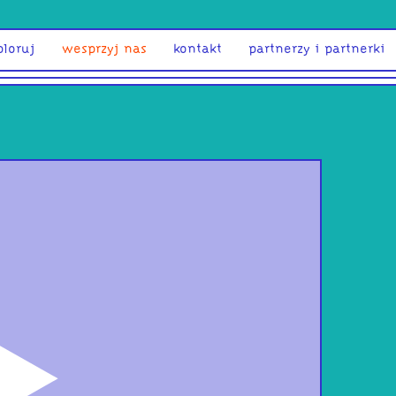
ploruj
wesprzyj nas
kontakt
partnerzy i partnerki
odtwórz
Taro