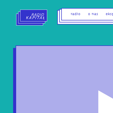
Radio Kapitał - strona główna
radio
o nas
eks