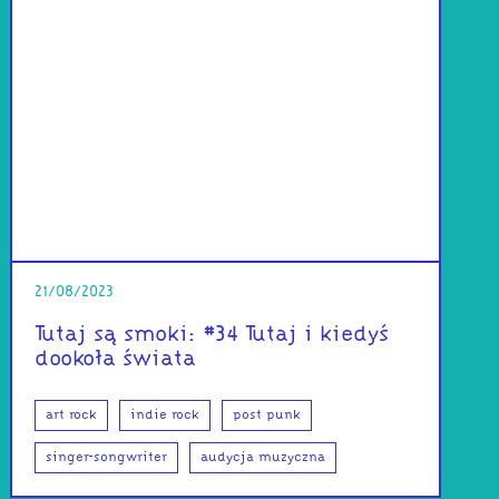
21/08/2023
Tutaj są smoki: #34 Tutaj i kiedyś
dookoła świata
art rock
indie rock
post punk
singer-songwriter
audycja muzyczna