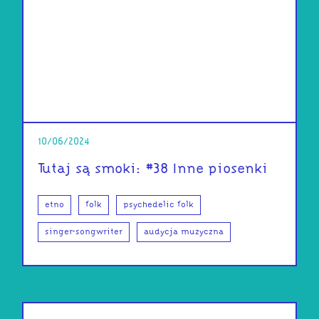
10/06/2024
Tutaj są smoki: #38 Inne piosenki
etno
folk
psychedelic folk
singer-songwriter
audycja muzyczna