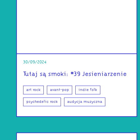
30/09/2024
Tutaj są smoki: #39 Jesieniarzenie
art rock
avant-pop
indie folk
psychedelic rock
audycja muzyczna