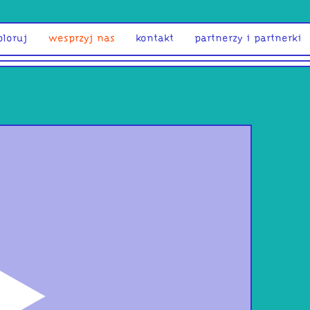
ploruj
wesprzyj nas
kontakt
partnerzy i partnerki
odtwórz
War
Bane