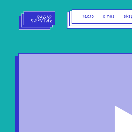
Radio Kapitał - strona główna
radio
o nas
eks