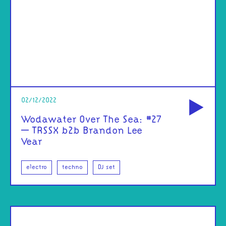
od
02/12/2022
Wodawater Over The Sea: #27
– TRSSX b2b Brandon Lee
Vear
electro
techno
DJ set