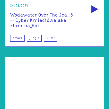
od
24/03/2023
Wodawater Over The Sea: 31
– Cyber Kmieciówa aka
Stamina_Hot
breaks
jungle
DJ set