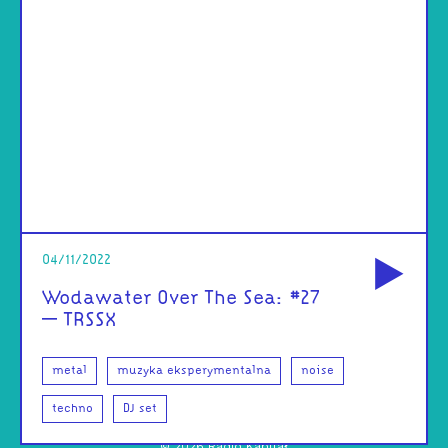
od
04/11/2022
Wodawater Over The Sea: #27
– TRSSX
metal
muzyka eksperymentalna
noise
techno
DJ set
©
2026
Radio Kapitał