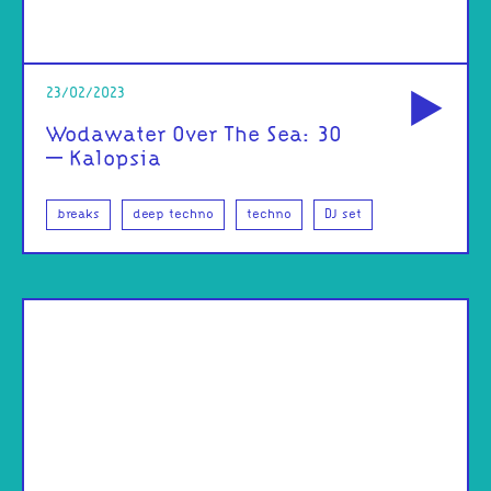
od
23/02/2023
Wodawater Over The Sea: 30
– Kalopsia
breaks
deep techno
techno
DJ set