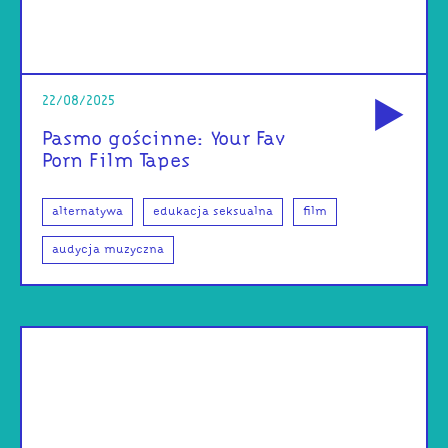
od
22/08/2025
Pasmo gościnne: Your Fav
Porn Film Tapes
alternatywa
edukacja seksualna
film
audycja muzyczna