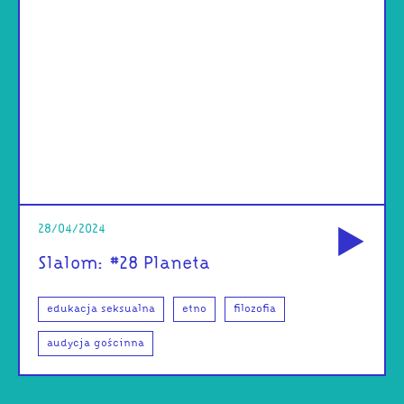
od
28/04/2024
Slalom: #28 Planeta
edukacja seksualna
etno
filozofia
audycja gościnna