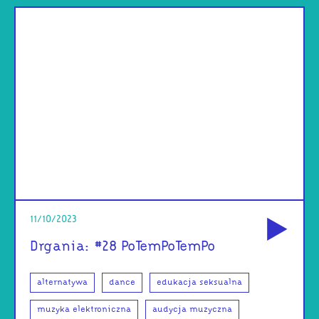
od
11/10/2023
Drgania: #28 PoTemPoTemPo
alternatywa
dance
edukacja seksualna
muzyka elektroniczna
audycja muzyczna