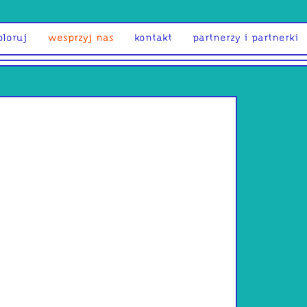
ploruj
wesprzyj nas
kontakt
partnerzy i partnerki
Chanelle