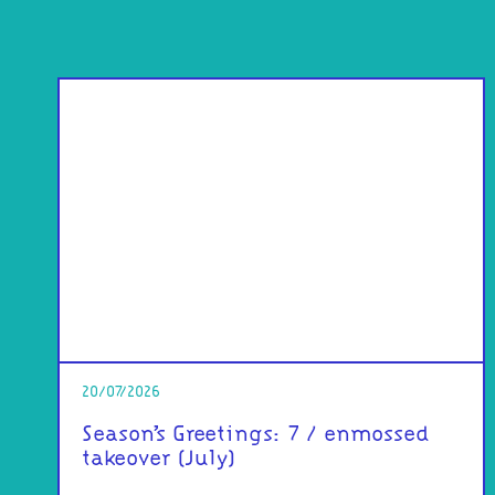
20/07/2026
Season’s Greetings: 7 / enmossed
takeover (July)