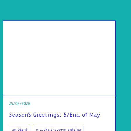
25/05/2026
Season’s Greetings: 5/End of May
ambient
muzyka eksperymentalna