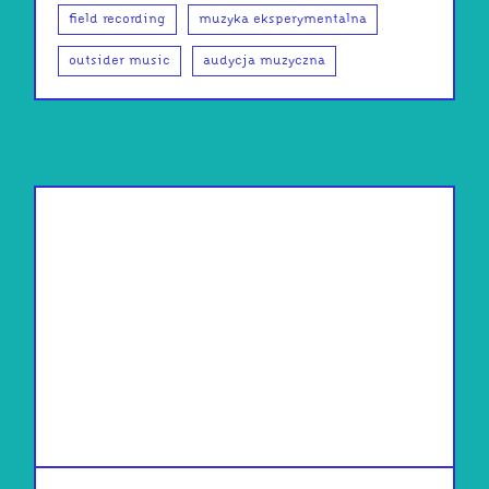
field recording
muzyka eksperymentalna
outsider music
audycja muzyczna