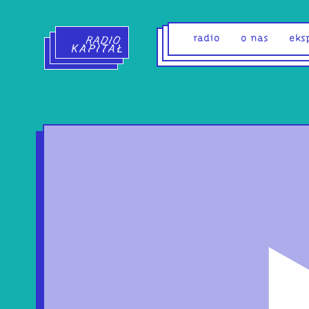
Radio Kapitał - strona główna
radio
o nas
eks