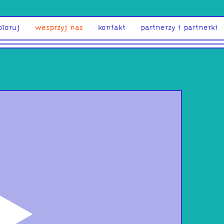
ploruj
wesprzyj nas
kontakt
partnerzy i partnerki
odtwórz
Bit 