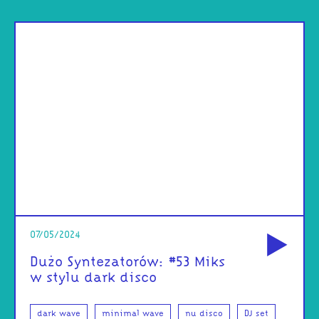
od
07/05/2024
Dużo Syntezatorów: #53 Miks
w stylu dark disco
dark wave
minimal wave
nu disco
DJ set