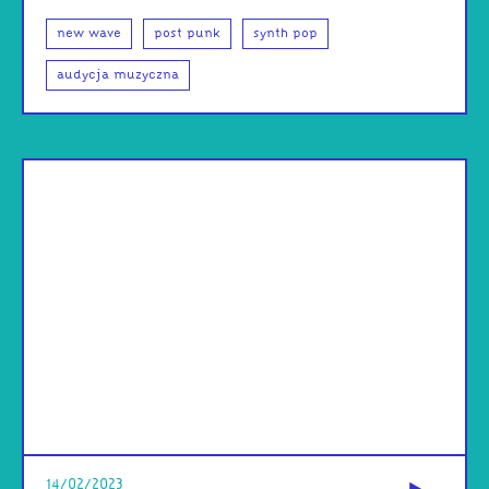
new wave
post punk
synth pop
audycja muzyczna
od
14/02/2023