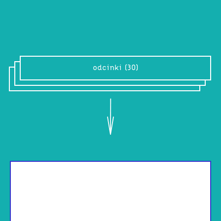
muzycznej przygody. I gitary też będą.
odcinki (30)