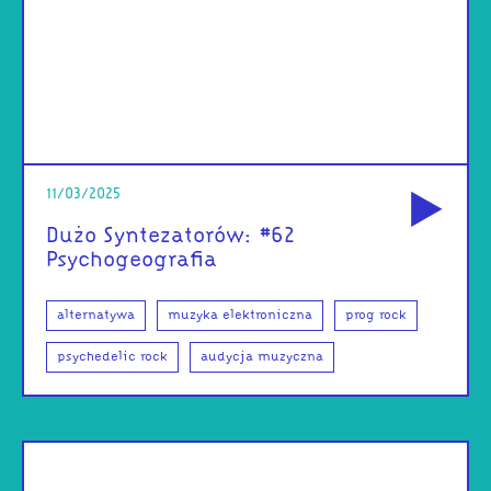
od
11/03/2025
Dużo Syntezatorów: #62
Psychogeografia
alternatywa
muzyka elektroniczna
prog rock
psychedelic rock
audycja muzyczna