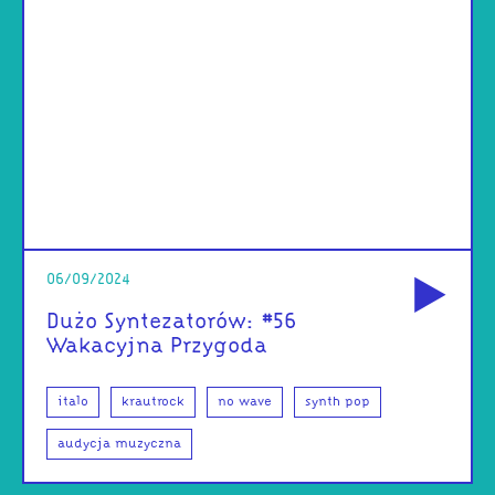
od
06/09/2024
Dużo Syntezatorów: #56
Wakacyjna Przygoda
italo
krautrock
no wave
synth pop
audycja muzyczna