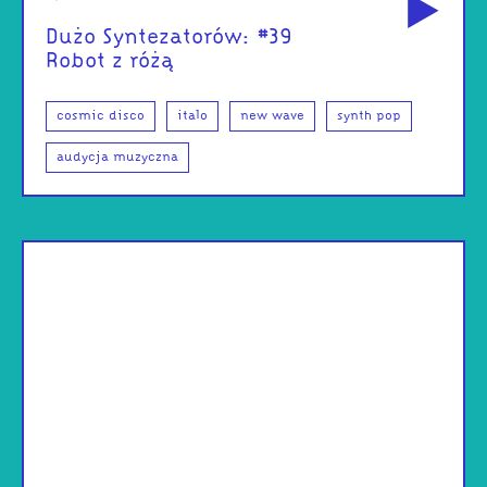
Dużo Syntezatorów: #39
Robot z różą
cosmic disco
italo
new wave
synth pop
audycja muzyczna