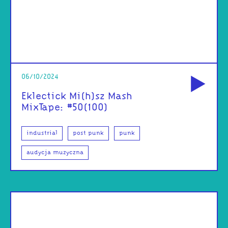
od
06/10/2024
Eklectick Mi(h)sz Mash
MixTape: #50(100)
industrial
post punk
punk
audycja muzyczna