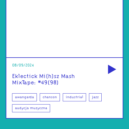
od
08/09/2024
Eklectick Mi(h)sz Mash
MixTape: #49(98)
awangarda
chanson
industrial
jazz
audycja muzyczna