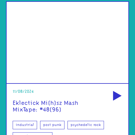
od
11/08/2024
Eklectick Mi(h)sz Mash
MixTape: #48(96)
industrial
post punk
psychedelic rock