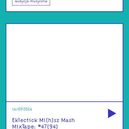
audycja muzyczna
od
14/07/2024
Eklectick Mi(h)sz Mash
MixTape: #47(94)