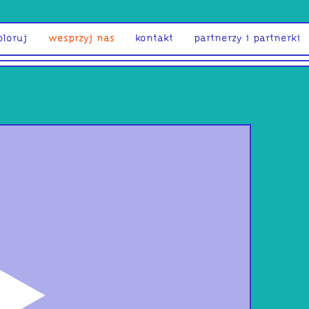
ploruj
wesprzyj nas
kontakt
partnerzy i partnerki
odtwórz
Lok
map