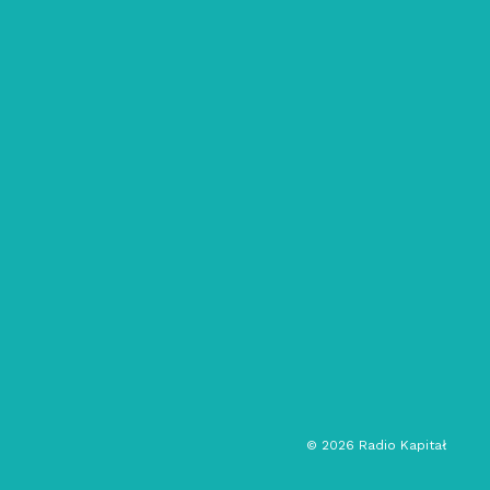
16/06/2022
przedświaty: #4/Marta Kortan
dark ambient
muzyka eksperymentalna
post rock
rozmowa
audycja kulturalna
©
2026
Radio Kapitał