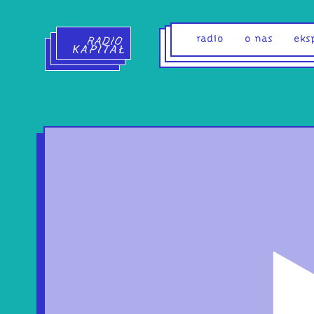
Radio Kapitał - strona główna
radio
o nas
eks