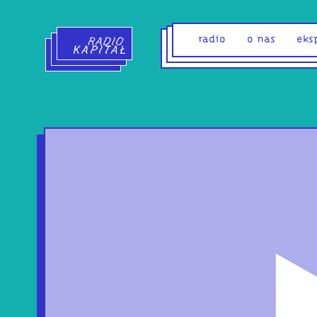
Radio Kapitał - strona główna
radio
o nas
eks