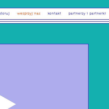
ploruj
wesprzyj nas
kontakt
partnerzy i partnerki
odtwórz
MOJ