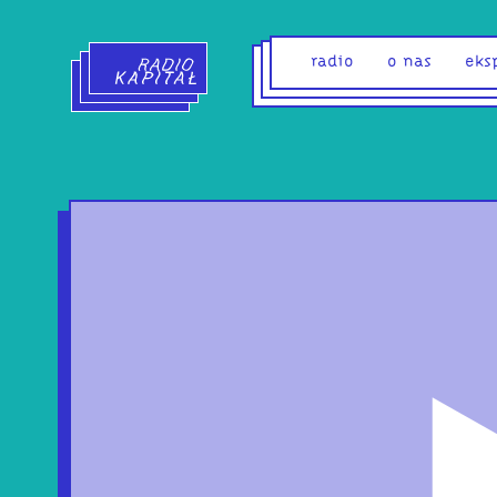
Radio Kapitał - strona główna
radio
o nas
eks