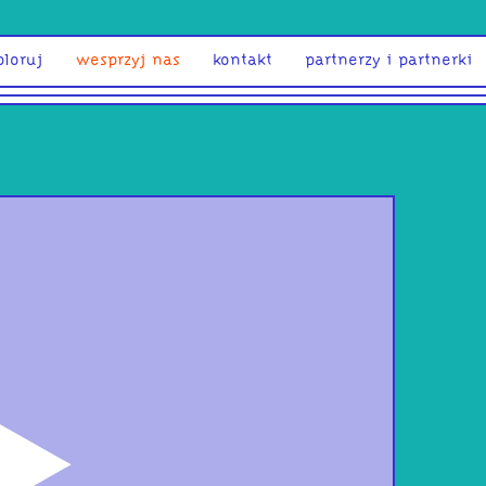
ploruj
wesprzyj nas
kontakt
partnerzy i partnerki
odtwórz
Pan
auto