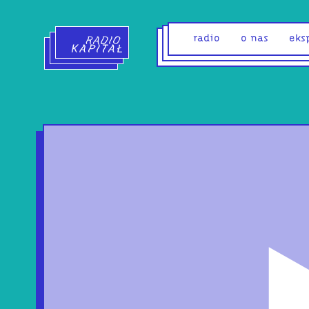
Radio Kapitał - strona główna
radio
o nas
eks