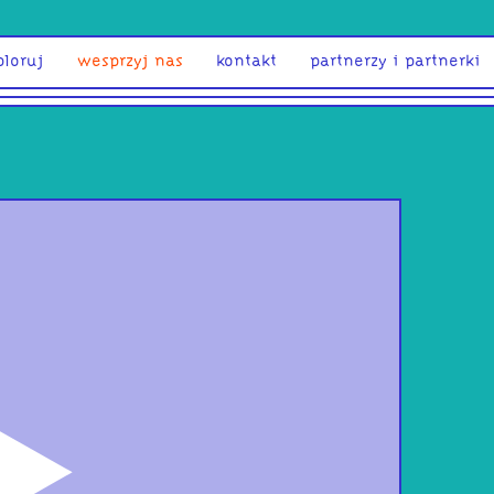
ploruj
wesprzyj nas
kontakt
partnerzy i partnerki
odtwórz
UCHE
Pas