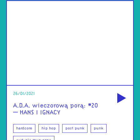
od
26/01/2021
A.D.A. wieczorową porą: #20
– HANS I IGNACY
hardcore
hip hop
post punk
punk