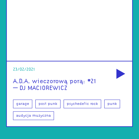
od
23/02/2021
A.D.A. wieczorową porą: #21
– DJ MACIOREWICZ
garage
post punk
psychedelic rock
punk
audycja muzyczna