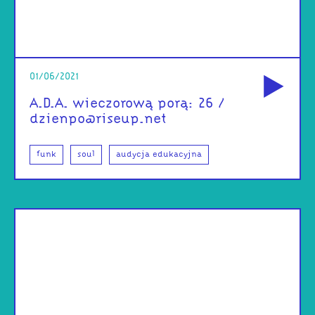
od
01/06/2021
A.D.A. wieczorową porą: 26 /
dzienpo@riseup.net
funk
soul
audycja edukacyjna