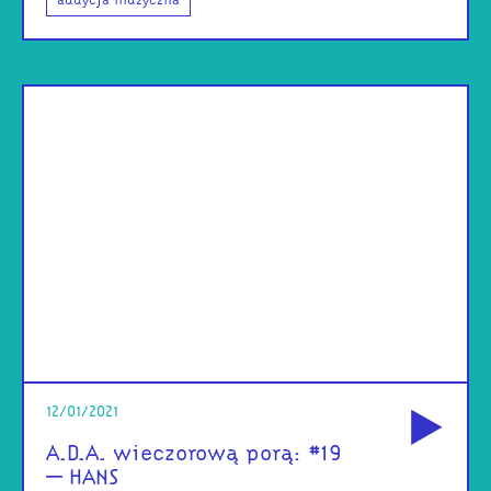
audycja muzyczna
od
12/01/2021
A.D.A. wieczorową porą: #19
– HANS