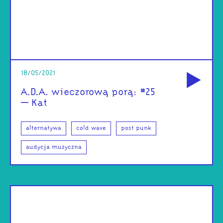
od
18/05/2021
A.D.A. wieczorową porą: #25
– Kat
alternatywa
cold wave
post punk
audycja muzyczna