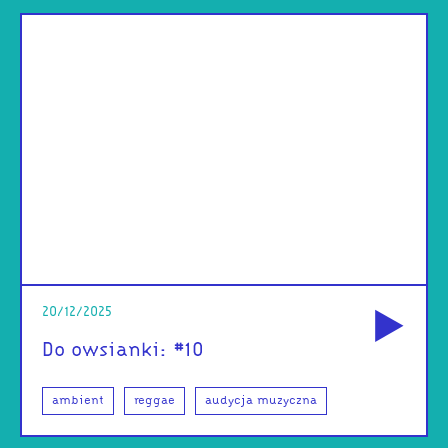
od
20/12/2025
Do owsianki: #10
ambient
reggae
audycja muzyczna