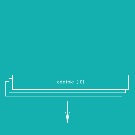
Do owsianki
Ymfale
Audycja jest tworzona w różnych
lokalizacjach pod wpływem
geograficznych, sercowych, mentalnych, a
może i nawet duchowych miejscówek.
odcinki (10)