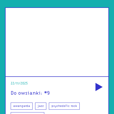
od
22/11/2025
Do owsianki: #9
awangarda
jazz
psychedelic rock