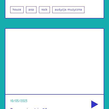
house
pop
rock
audycja muzyczna
od
10/05/2025