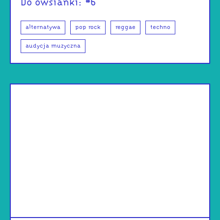
Do owsianki: #6
alternatywa
pop rock
reggae
techno
audycja muzyczna