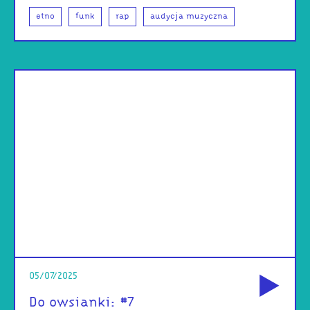
etno
funk
rap
audycja muzyczna
od
05/07/2025
Do owsianki: #7