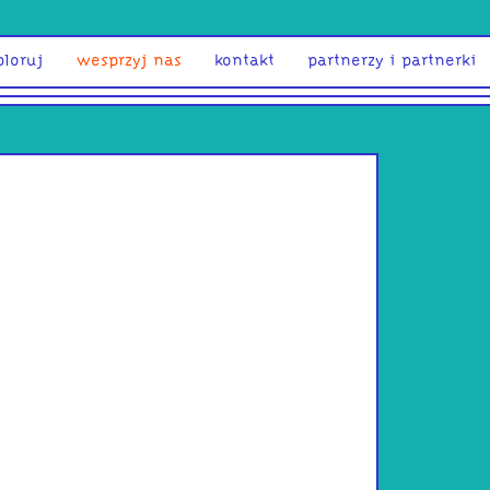
ploruj
wesprzyj nas
kontakt
partnerzy i partnerki
Ymfale