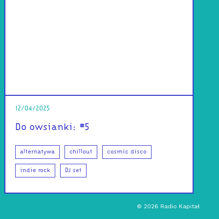
12/04/2025
Do owsianki: #5
alternatywa
chillout
cosmic disco
indie rock
DJ set
©
2026
Radio Kapitał