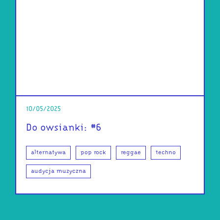
10/05/2025
Do owsianki: #6
alternatywa
pop rock
reggae
techno
audycja muzyczna