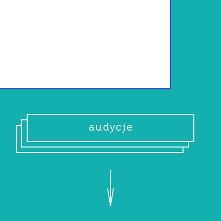
Radiowa emanacja
którą znam, i tak
audycje