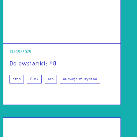
13/09/2025
Do owsianki: #8
etno
funk
rap
audycja muzyczna