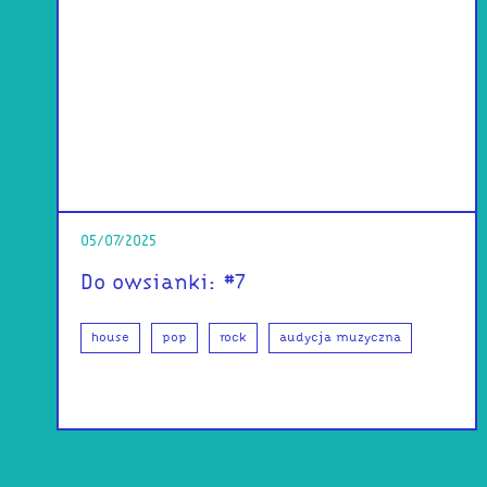
05/07/2025
Do owsianki: #7
house
pop
rock
audycja muzyczna