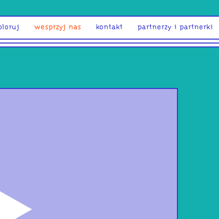
ploruj
wesprzyj nas
kontakt
partnerzy i partnerki
odtwórz
Kac
Wia