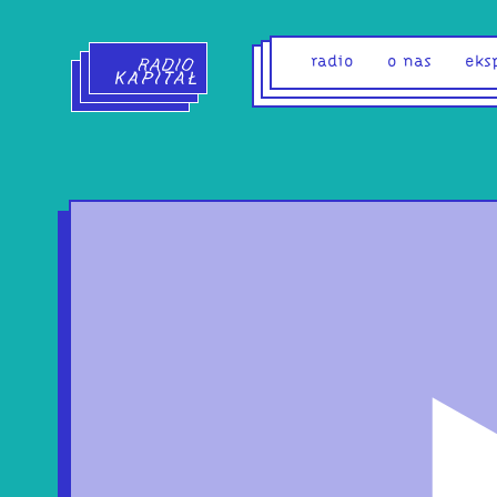
Radio Kapitał - strona główna
radio
o nas
eks