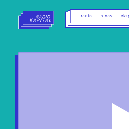
Radio Kapitał - strona główna
radio
o nas
eks