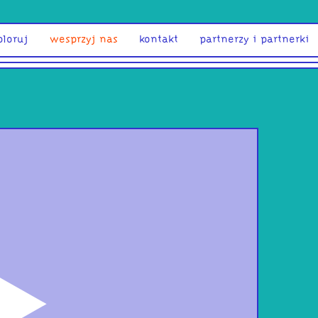
ploruj
wesprzyj nas
kontakt
partnerzy i partnerki
odtwórz
Muz
się 