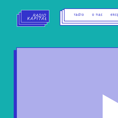
Radio Kapitał - strona główna
radio
o nas
eks