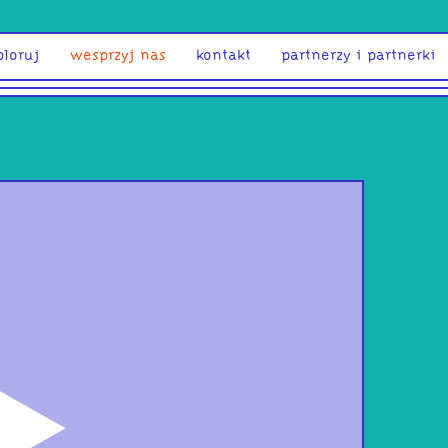
ploruj
wesprzyj nas
kontakt
partnerzy i partnerki
odtwórz
Pas
/ F