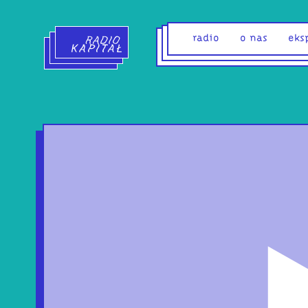
Radio Kapitał - strona główna
radio
o nas
eks