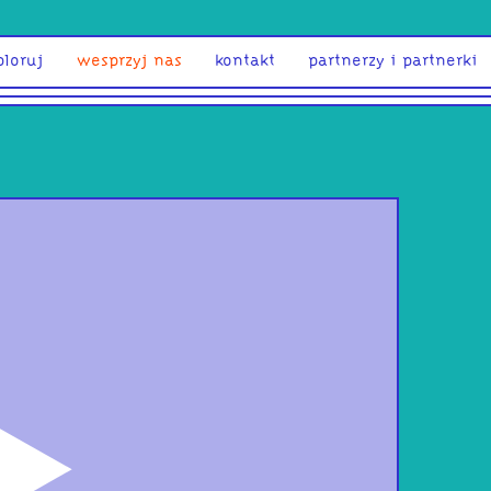
ploruj
wesprzyj nas
kontakt
partnerzy i partnerki
odtwórz
Do 
#141