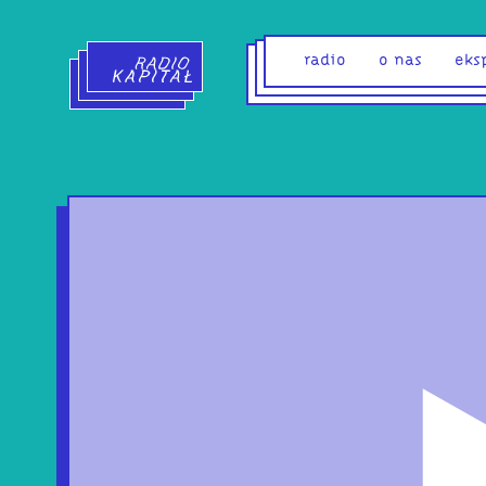
Radio Kapitał - strona główna
radio
o nas
eks